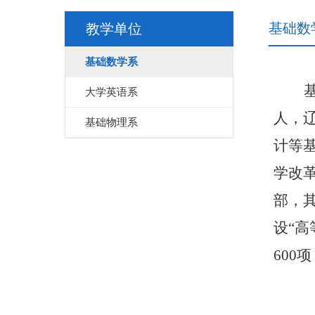
基础数
教学单位
基础数学系
大学英语系
人，
基础物理系
计等
学改
部，
设“
600